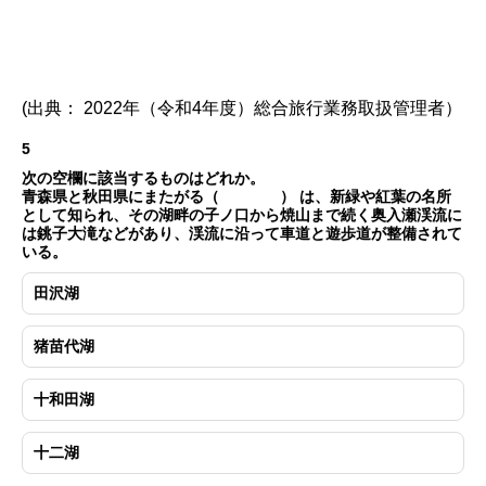
(出典： 2022年（令和4年度）総合旅行業務取扱管理者）
5
次の空欄に該当するものはどれか。
青森県と秋田県にまたがる（ ） は、新緑や紅葉の名所
として知られ、その湖畔の子ノ口から焼山まで続く奥入瀬渓流に
は銚子大滝などがあり、渓流に沿って車道と遊歩道が整備されて
いる。
田沢湖
猪苗代湖
十和田湖
十二湖