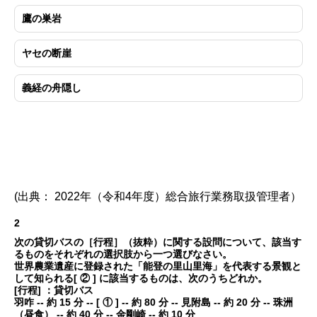
鷹の巣岩
ヤセの断崖
義経の舟隠し
(出典： 2022年（令和4年度）総合旅行業務取扱管理者）
2
次の貸切バスの［行程］（抜粋）に関する設問について、該当す
るものをそれぞれの選択肢から一つ選びなさい。
世界農業遺産に登録された「能登の里山里海」を代表する景観と
して知られる[ ② ] に該当するものは、次のうちどれか。
[行程] ：貸切バス
羽咋 -- 約 15 分 -- [ ① ] -- 約 80 分 -- 見附島 -- 約 20 分 -- 珠洲
（昼食） -- 約 40 分 -- 金剛崎 -- 約 10 分