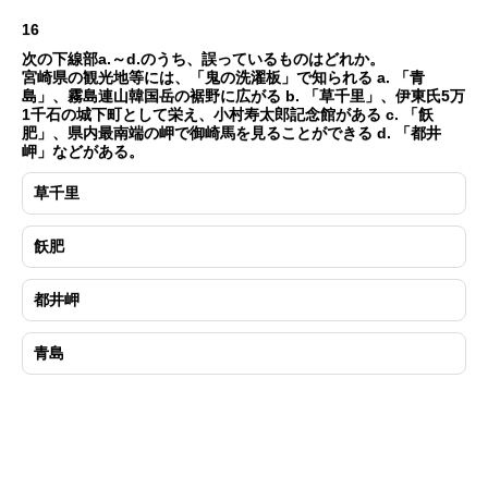
16
次の下線部a.～d.のうち、誤っているものはどれか。
宮崎県の観光地等には、「鬼の洗濯板」で知られる a. 「青
島」、霧島連山韓国岳の裾野に広がる b. 「草千里」、伊東氏5万
1千石の城下町として栄え、小村寿太郎記念館がある c. 「飫
肥」、県内最南端の岬で御崎馬を見ることができる d. 「都井
岬」などがある。
草千里
飫肥
都井岬
青島