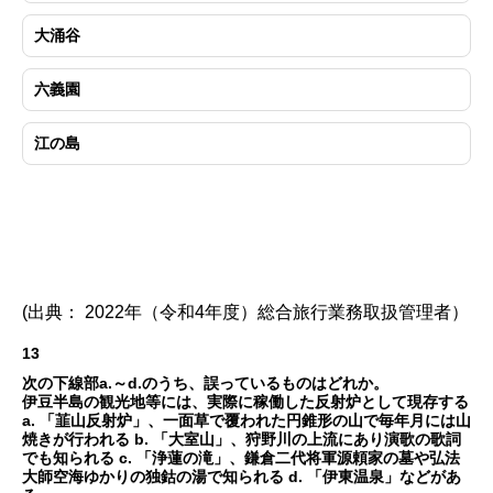
大涌谷
六義園
江の島
(出典： 2022年（令和4年度）総合旅行業務取扱管理者）
13
次の下線部a.～d.のうち、誤っているものはどれか。
伊豆半島の観光地等には、実際に稼働した反射炉として現存する
a. 「韮山反射炉」、一面草で覆われた円錐形の山で毎年月には山
焼きが行われる b. 「大室山」、狩野川の上流にあり演歌の歌詞
でも知られる c. 「浄蓮の滝」、鎌倉二代将軍源頼家の墓や弘法
大師空海ゆかりの独鈷の湯で知られる d. 「伊東温泉」などがあ