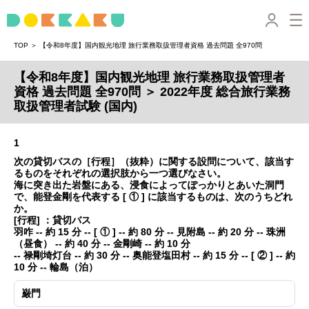
＞
TOP
【令和8年度】国内観光地理 旅行業務取扱管理者資格 過去問題 全970問
【令和8年度】国内観光地理 旅行業務取扱管理者
資格 過去問題 全970問 ＞ 2022年度 総合旅行業務
取扱管理者試験 (国内)
1
次の貸切バスの［行程］（抜粋）に関する設問について、該当す
るものをそれぞれの選択肢から一つ選びなさい。
海に突き出た岩盤にある、浸食によってぽっかりとあいた洞門
で、能登金剛を代表する [ ① ] に該当するものは、次のうちどれ
か。
[行程] ：貸切バス
羽咋 -- 約 15 分 -- [ ① ] -- 約 80 分 -- 見附島 -- 約 20 分 -- 珠洲
（昼食） -- 約 40 分 -- 金剛崎 -- 約 10 分
-- 禄剛埼灯台 -- 約 30 分 -- 奥能登塩田村 -- 約 15 分 -- [ ② ] -- 約
10 分 -- 輪島（泊）
巌門