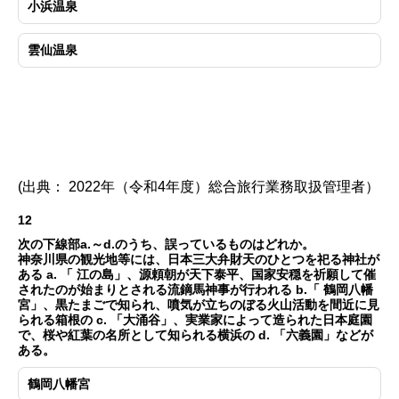
小浜温泉
雲仙温泉
(出典： 2022年（令和4年度）総合旅行業務取扱管理者）
12
次の下線部a.～d.のうち、誤っているものはどれか。
神奈川県の観光地等には、日本三大弁財天のひとつを祀る神社が
ある a. 「 江の島」、源頼朝が天下泰平、国家安穏を祈願して催
されたのが始まりとされる流鏑馬神事が行われる b.「 鶴岡八幡
宮」、黒たまごで知られ、噴気が立ちのぼる火山活動を間近に見
られる箱根の c. 「大涌谷」、実業家によって造られた日本庭園
で、桜や紅葉の名所として知られる横浜の d. 「六義園」などが
ある。
鶴岡八幡宮