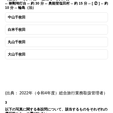
-- 禄剛埼灯台 -- 約 30 分 -- 奥能登塩田村 -- 約 15 分 -- [ ② ] -- 約
10 分 -- 輪島（泊）
中山千枚田
白米千枚田
丸山千枚田
大山千枚田
(出典： 2022年（令和4年度）総合旅行業務取扱管理者）
3
以下の写真に関する各設問について、該当するものをそれぞれの