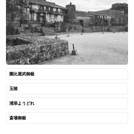
園比屋武御嶽
玉陵
浦添ようどれ
斎場御嶽