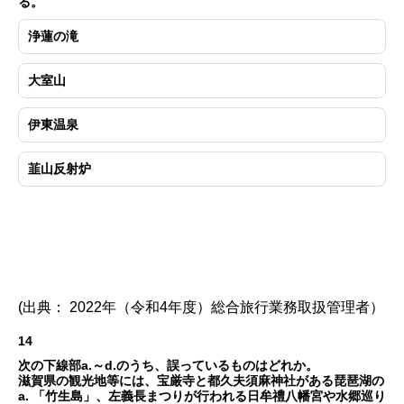
る。
浄蓮の滝
大室山
伊東温泉
韮山反射炉
(出典： 2022年（令和4年度）総合旅行業務取扱管理者）
14
次の下線部a.～d.のうち、誤っているものはどれか。
滋賀県の観光地等には、宝厳寺と都久夫須麻神社がある琵琶湖の
a. 「竹生島」、左義長まつりが行われる日牟禮八幡宮や水郷巡り