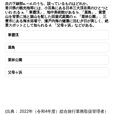
次の下線部a.～d.のうち、誤っているものはどれか。
香川県の観光地等には、小豆島にある日本三大渓谷美のひとつと
いわ れる a.「 寒霞渓」、地中美術館がある b. 「屋島」、紫雲
山を背景に池と築山を配した回遊式庭園の c. 「栗林公園」、三
豊市にある海水浴場で、瀬戸内海の燧灘に沈む夕日が美しく、絶
景スポットとして知られる d. 「父母ヶ浜」などがある。
寒霞渓
屋島
栗林公園
父母ヶ浜
(出典： 2022年（令和4年度）総合旅行業務取扱管理者）