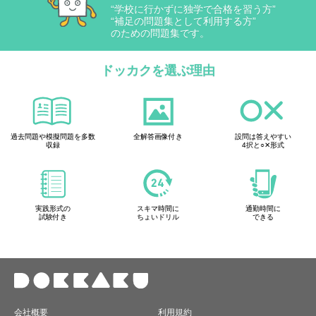
“学校に行かずに独学で合格を習う方”
“補足の問題集として利用する方”
のための問題集です。
ドッカクを選ぶ理由
過去問題や模擬問題を多数
全解答画像付き
設問は答えやすい
収録
4択と○✕形式
実践形式の
スキマ時間に
通勤時間に
試験付き
ちょいドリル
できる
会社概要
利用規約