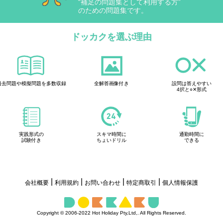
“補足の問題集として利用する方”
のための問題集です。
ドッカクを選ぶ理由
過去問題や模擬問題を多数収録
全解答画像付き
設問は答えやすい
4択と○✕形式
実践形式の
スキマ時間に
通勤時間に
試験付き
ちょいドリル
できる
|
|
|
|
会社概要
利用規約
お問い合わせ
特定商取引
個人情報保護
Copyright © 2006-2022 Hot Holiday Pty,Ltd,. All Rights Reserved.