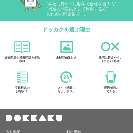
“学校に行かずに独学で合格を習う方”
“補足の問題集として利用する方”
のための問題集です。
ドッカクを選ぶ理由
過去問題や模擬問題を多数
全解答画像付き
設問は答えやすい
収録
4択と○✕形式
実践形式の
スキマ時間に
通勤時間に
試験付き
ちょいドリル
できる
会社概要
利用規約