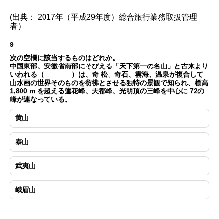
(出典： 2017年（平成29年度）総合旅行業務取扱管理
者）
9
次の空欄に該当するものはどれか。
中国東部、安徽省南部にそびえる「天下第一の名山」と古来より
いわれる（ ）は、奇 松、奇石、雲海、温泉が複合して
山水画の世界そのものを彷彿とさせる独特の景観で知られ、標高
1,800 m を超える蓮花峰、天都峰、光明頂の三峰を中心に 72の
峰が連なっている。
黄山
泰山
武夷山
峨眉山