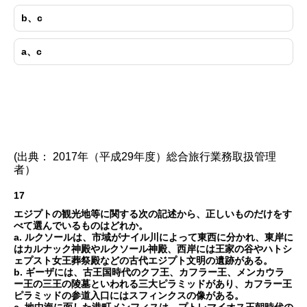
b、c
a、c
(出典： 2017年（平成29年度）総合旅行業務取扱管理
者）
17
エジプトの観光地等に関する次の記述から、正しいものだけをす
べて選んでいるものはどれか。
a. ルクソールは、市域がナイル川によって東西に分かれ、東岸に
はカルナック神殿やルクソール神殿、西岸には王家の谷やハトシ
ェプスト女王葬祭殿などの古代エジプト文明の遺跡がある。
b. ギーザには、古王国時代のクフ王、カフラー王、メンカウラ
ー王の三王の陵墓といわれる三大ピラミッドがあり、カフラー王
ピラミッドの参道入口にはスフィンクスの像がある。
c. 地中海に面した港町メンフィスは、プトレマイオス王朝時代の