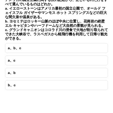
べて選んでいるものはどれか。
a. イエローストーンはアメリカ最初の国立公園で、オールド フ
ェイスフル ガイザーやマンモス ホット スプリングスなどの巨大
な間欠泉や温泉がある。
b. ヨセミテはロッキー山脈のほぼ中央に位置し、花崗岩の絶壁
エル キャピタンやハーフドームなど大自然の景観が見られる。
c. グランドキャニオンはコロラド川の浸食で大地が削り取られて
できた大峡谷で、ラスベガスから軽飛行機を利用して日帰り観光
ができる。
a、b、c
a、c
a、b
b、c