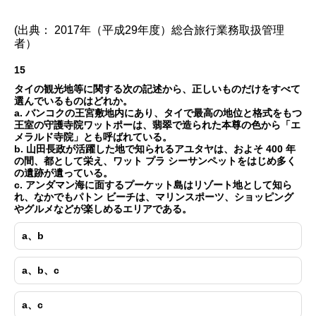
(出典： 2017年（平成29年度）総合旅行業務取扱管理
者）
15
タイの観光地等に関する次の記述から、正しいものだけをすべて
選んでいるものはどれか。
a. バンコクの王宮敷地内にあり、タイで最高の地位と格式をもつ
王室の守護寺院ワットポーは、翡翠で造られた本尊の色から「エ
メラルド寺院」とも呼ばれている。
b. 山田長政が活躍した地で知られるアユタヤは、およそ 400 年
の間、都として栄え、ワット プラ シーサンペットをはじめ多く
の遺跡が遺っている。
c. アンダマン海に面するプーケット島はリゾート地として知ら
れ、なかでもパトン ビーチは、マリンスポーツ、ショッピング
やグルメなどが楽しめるエリアである。
a、b
a、b、c
a、c