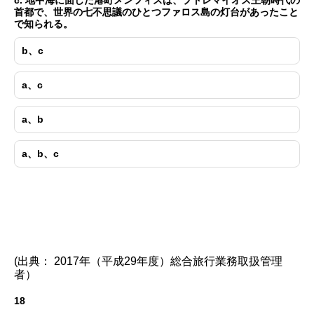
首都で、世界の七不思議のひとつファロス島の灯台があったこと
で知られる。
b、c
a、c
a、b
a、b、c
(出典： 2017年（平成29年度）総合旅行業務取扱管理
者）
18