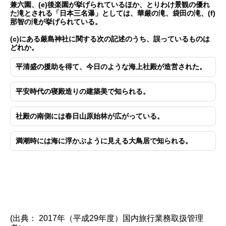
兼六園、(e)後楽園が挙げられているほか、とりわけ景観の優れ
た滝とされる「日本三名瀑」としては、華厳の滝、袋田の滝、(f)
那智の滝が挙げられている。
(c)にある厳島神社に関する次の記述のうち、誤っているものは
どれか。
平清盛の援助を得て、今日のような海上社殿が造営された。
平安時代の寝殿造りの建築美で知られる。
社殿の南側には春日山原始林が広がっている。
満潮時には海に浮かぶように見える大鳥居で知られる。
(出典： 2017年（平成29年度）国内旅行業務取扱管理