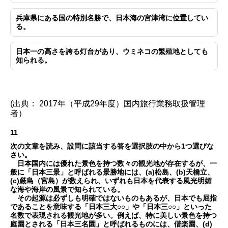
兵庫県にある国の特別名勝で、日本海の宮津湾に位置してい
る。
日本一の高さを誇る灯台があり、ウミネコの繁殖地としても
知られる。
(出典： 2017年（平成29年度）国内旅行業務取扱管理
者）
11
次の文章を読み、設問に該当する答を選択肢の中から1つ選びな
さい。
日本国内には優れた景色を持つ数々の観光地が存在するが、一
般に「日本三景」と呼ばれる景勝地には、(a)松島、(b)天橋立、
(c)厳島（宮島）が数えられ、いずれも日本を代表する風光明媚
な海や海岸の風景で知られている。
その起源は必ずしも明確ではないものもあるが、日本でも屈指
であることを意味する「日本三大○○」や「日本三○○」といった
名数で表現される観光地が多い。例えば、特に美しい景色を持つ
庭園とされる「日本三名園」と呼ばれるものには、偕楽園、(d)