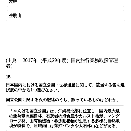
潮岬
生駒山
(出典： 2017年（平成29年度）国内旅行業務取扱管理
者）
15
日本国内における国立公園・世界遺産に関して、該当する答を選
択肢の中から1つ選びなさい。
国立公園に関する次の記述のうち、誤っているものはどれか。
「やんばる国立公園」は、沖縄島北部に位置し、国内最大級
の亜熱帯照葉樹林、石灰岩の海食崖やカルスト地形、マング
ローブ林、固有動植物・希少動植物が生息する多様な自然環
境が特長で、区域内には茅打バンタや大石林山などがある。