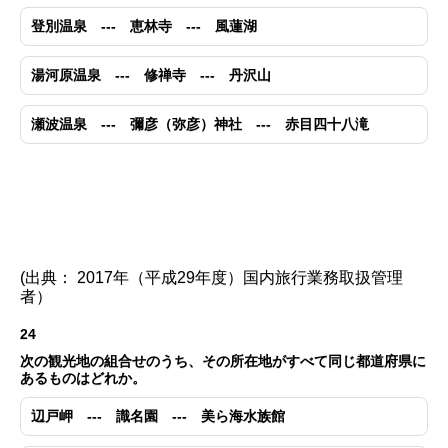
登別温泉 --- 恵林寺 --- 風蓮湖
湯河原温泉 --- 修禅寺 --- 丹沢山
瀬波温泉 --- 彌彦（弥彦）神社 --- 赤目四十八滝
(出典： 2017年（平成29年度）国内旅行業務取扱管理
者）
24
次の観光地の組合せのうち、その所在地がすべて同じ都道府県に
あるものはどれか。
辺戸岬 --- 識名園 --- 美ら海水族館