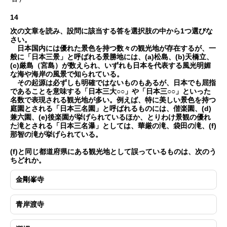
14
次の文章を読み、設問に該当する答を選択肢の中から1つ選びな
さい。
日本国内には優れた景色を持つ数々の観光地が存在するが、一
般に「日本三景」と呼ばれる景勝地には、(a)松島、(b)天橋立、
(c)厳島（宮島）が数えられ、いずれも日本を代表する風光明媚
な海や海岸の風景で知られている。
その起源は必ずしも明確ではないものもあるが、日本でも屈指
であることを意味する「日本三大○○」や「日本三○○」といった
名数で表現される観光地が多い。例えば、特に美しい景色を持つ
庭園とされる「日本三名園」と呼ばれるものには、偕楽園、(d)
兼六園、(e)後楽園が挙げられているほか、とりわけ景観の優れ
た滝とされる「日本三名瀑」としては、華厳の滝、袋田の滝、(f)
那智の滝が挙げられている。
(f)と同じ都道府県にある観光地として誤っているものは、次のう
ちどれか。
金剛峯寺
青岸渡寺