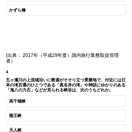
かずら橋
(出典： 2017年（平成29年度）国内旅行業務取扱管理
者）
4
五ヶ瀬川の上流域沿いに断崖がそそり立つ景勝地で、付近には日
本の滝百選のひとつである「真名井の滝」や神話にゆかりのある
「鬼八の力石」などが見られる峡谷は、次のうちどれか。
高千穂峡
龍王峡
天人峡