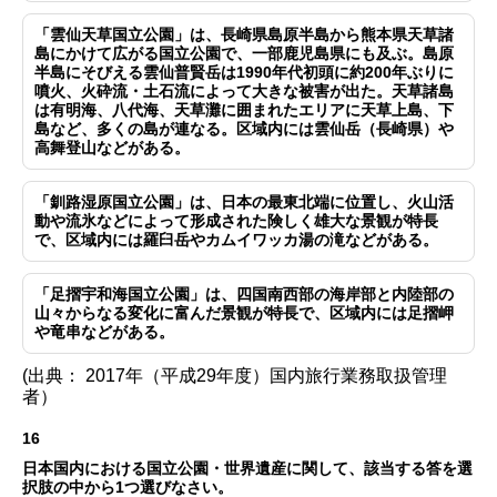
「雲仙天草国立公園」は、長崎県島原半島から熊本県天草諸
島にかけて広がる国立公園で、一部鹿児島県にも及ぶ。島原
半島にそびえる雲仙普賢岳は1990年代初頭に約200年ぶりに
噴火、火砕流・土石流によって大きな被害が出た。天草諸島
は有明海、八代海、天草灘に囲まれたエリアに天草上島、下
島など、多くの島が連なる。区域内には雲仙岳（長崎県）や
高舞登山などがある。
「釧路湿原国立公園」は、日本の最東北端に位置し、火山活
動や流氷などによって形成された険しく雄大な景観が特長
で、区域内には羅臼岳やカムイワッカ湯の滝などがある。
「足摺宇和海国立公園」は、四国南西部の海岸部と内陸部の
山々からなる変化に富んだ景観が特長で、区域内には足摺岬
や竜串などがある。
(出典： 2017年（平成29年度）国内旅行業務取扱管理
者）
16
日本国内における国立公園・世界遺産に関して、該当する答を選
択肢の中から1つ選びなさい。