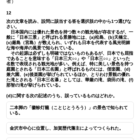
者）
12
次の文章を読み、設問に該当する答を選択肢の中から1つ選びな
さい。
日本国内には優れた景色を持つ数々の観光地が存在するが、一
般に「日本三景」と呼ばれる景勝地には、(a)松島、(b)天橋立、
(c)厳島（宮島）が数えられ、いずれも日本を代表する風光明媚
な海や海岸の風景で知られている。
その起源は必ずしも明確ではないものもあるが、日本でも屈指
であることを意味する「日本三大○○」や「日本三○○」といった
名数で表現される観光地が多い。例えば、特に美しい景色を持つ
庭園とされる「日本三名園」と呼ばれるものには、偕楽園、(d)
兼六園、(e)後楽園が挙げられているほか、とりわけ景観の優れ
た滝とされる「日本三名瀑」としては、華厳の滝、袋田の滝、(f)
那智の滝が挙げられている。
(d)に関する次の記述のうち、誤っているものはどれか。
二本脚の「徽軫灯籠（ことじとうろう）」の景色で知られて
いる。
金沢市中心に位置し、加賀歴代藩主によってつくられた。