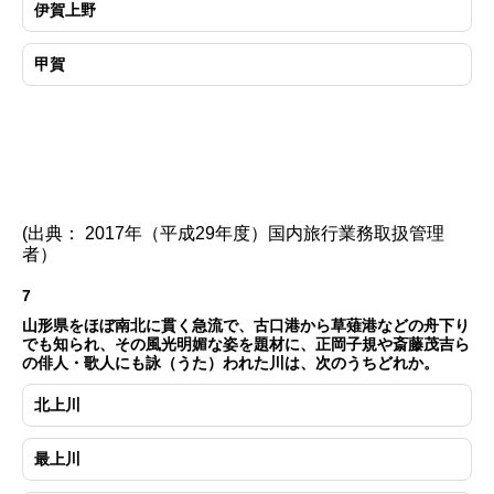
伊賀上野
甲賀
(出典： 2017年（平成29年度）国内旅行業務取扱管理
者）
7
山形県をほぼ南北に貫く急流で、古口港から草薙港などの舟下り
でも知られ、その風光明媚な姿を題材に、正岡子規や斎藤茂吉ら
の俳人・歌人にも詠（うた）われた川は、次のうちどれか。
北上川
最上川