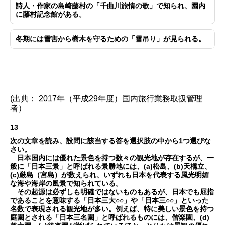
詩人・作家の島崎藤村の「千曲川旅情の歌」で知られ、園内
に藤村記念館がある。
冬期には雪害から樹木を守るための「雪吊り」が見られる。
(出典： 2017年（平成29年度）国内旅行業務取扱管理
者）
13
次の文章を読み、設問に該当する答を選択肢の中から1つ選びな
さい。
日本国内には優れた景色を持つ数々の観光地が存在するが、一
般に「日本三景」と呼ばれる景勝地には、(a)松島、(b)天橋立、
(c)厳島（宮島）が数えられ、いずれも日本を代表する風光明媚
な海や海岸の風景で知られている。
その起源は必ずしも明確ではないものもあるが、日本でも屈指
であることを意味する「日本三大○○」や「日本三○○」といった
名数で表現される観光地が多い。例えば、特に美しい景色を持つ
庭園とされる「日本三名園」と呼ばれるものには、偕楽園、(d)