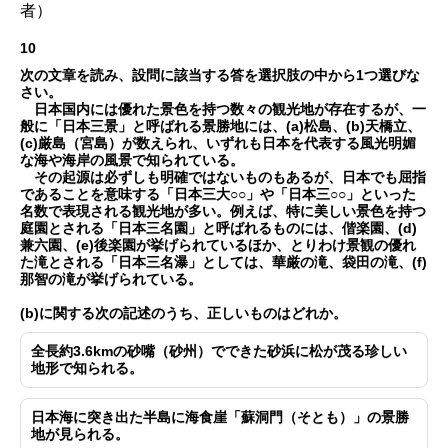
者）
10
次の文章を読み、設問に該当する答を選択肢の中から1つ選びな
さい。
日本国内には優れた景色を持つ数々の観光地が存在するが、一
般に「日本三景」と呼ばれる景勝地には、(a)松島、(b)天橋立、
(c)厳島（宮島）が数えられ、いずれも日本を代表する風光明媚
な海や海岸の風景で知られている。
その起源は必ずしも明確ではないものもあるが、日本でも屈指
であることを意味する「日本三大○○」や「日本三○○」といった
名数で表現される観光地が多い。例えば、特に美しい景色を持つ
庭園とされる「日本三名園」と呼ばれるものには、偕楽園、(d)
兼六園、(e)後楽園が挙げられているほか、とりわけ景観の優れ
た滝とされる「日本三名瀑」としては、華厳の滝、袋田の滝、(f)
那智の滝が挙げられている。
(b)に関する次の記述のうち、正しいものはどれか。
全長約3.6kmの砂嘴（砂州）でできた砂浜に松が茂る珍しい
地形で知られる。
日本海に突き出た半島に海食崖「蘇洞門（そとも）」の景勝
地が見られる。