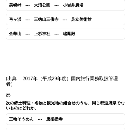
美幌峠 --- 大沼公園 --- 小岩井農場
弓ヶ浜 --- 三徳山三佛寺 --- 足立美術館
金華山 --- 上杉神社 --- 瑞鳳殿
(出典： 2017年（平成29年度）国内旅行業務取扱管理
者）
25
次の郷土料理・名物と観光地の組合せのうち、同じ都道府県でな
いものはどれか。
三輪そうめん --- 唐招提寺