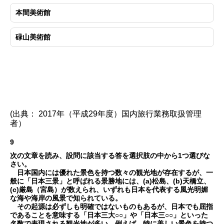
本間美術館
碌山美術館
(出典： 2017年（平成29年度）国内旅行業務取扱管理
者）
9
次の文章を読み、設問に該当する答を選択肢の中から1つ選びな
さい。
日本国内には優れた景色を持つ数々の観光地が存在するが、一
般に「日本三景」と呼ばれる景勝地には、(a)松島、(b)天橋立、
(c)厳島（宮島）が数えられ、いずれも日本を代表する風光明媚
な海や海岸の風景で知られている。
その起源は必ずしも明確ではないものもあるが、日本でも屈指
であることを意味する「日本三大○○」や「日本三○○」といった
名数で表現される観光地が多い。例えば、特に美しい景色を持つ