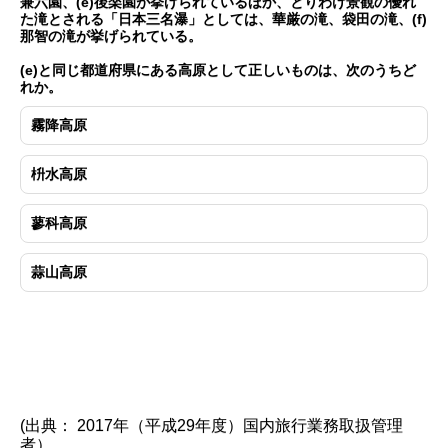
兼六園、(e)後楽園が挙げられているほか、とりわけ景観の優れ
た滝とされる「日本三名瀑」としては、華厳の滝、袋田の滝、(f)
那智の滝が挙げられている。
(e)と同じ都道府県にある高原として正しいものは、次のうちど
れか。
霧降高原
枡水高原
蓼科高原
蒜山高原
(出典： 2017年（平成29年度）国内旅行業務取扱管理
者）