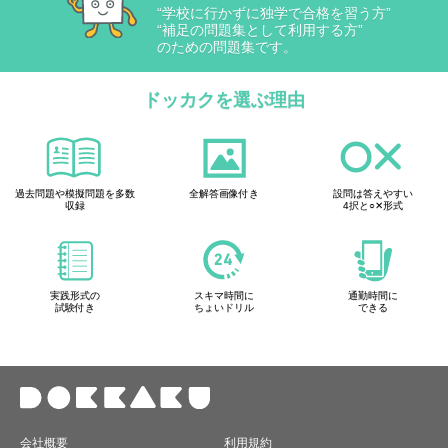
“学校に行かずに独学で合格を習う方”
“補足の問題集として利用する方”
のための問題集です。
ドッカクを選ぶ理由
過去問題や模擬問題を多数
全解答画像付き
設問は答えやすい
収録
4択と○✕形式
実践形式の
スキマ時間に
通勤時間に
試験付き
ちょいドリル
できる
会社概要
利用規約